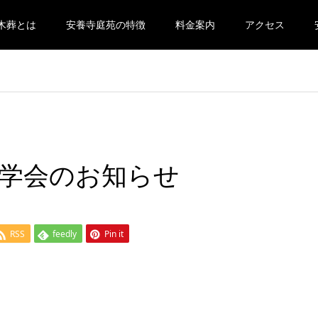
木葬とは
安養寺庭苑の特徴
料金案内
アクセス
学会のお知らせ
RSS
feedly
Pin it