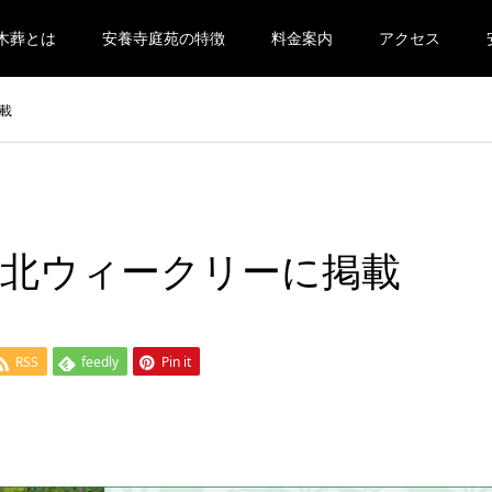
木葬とは
安養寺庭苑の特徴
料金案内
アクセス
載
北ウィークリーに掲載
RSS
feedly
Pin it